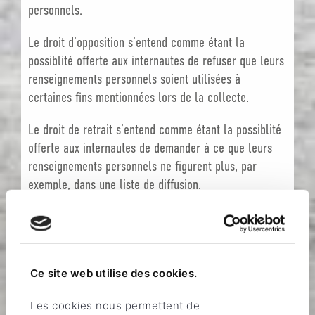
personnels.
Le droit d’opposition s’entend comme étant la
possiblité offerte aux internautes de refuser que leurs
renseignements personnels soient utilisées à
certaines fins mentionnées lors de la collecte.
Le droit de retrait s’entend comme étant la possiblité
offerte aux internautes de demander à ce que leurs
renseignements personnels ne figurent plus, par
exemple, dans une liste de diffusion.
7. Droit d’accès
Nous nous engageons à reconnaître un droit d’accès
Ce site web utilise des cookies.
et de rectification aux personnes concernées
désireuses de consulter, modifier, voire radier les
Les cookies nous permettent de
informations les concernant.